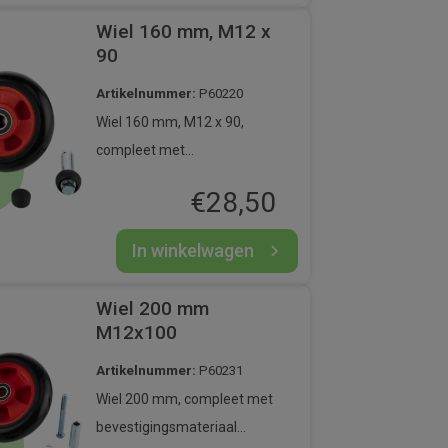
Wiel 160 mm, M12 x
90
Artikelnummer:
P60220
Wiel 160 mm, M12 x 90,
compleet met
bevestigingsmateriaal
€
28,50
M12x90, asbus, dop. Wiel is
uitgevoerd met dubbel
In winkelwagen
kogellager.
Wiel 200 mm
M12x100
Artikelnummer:
P60231
Wiel 200 mm, compleet met
bevestigingsmateriaal