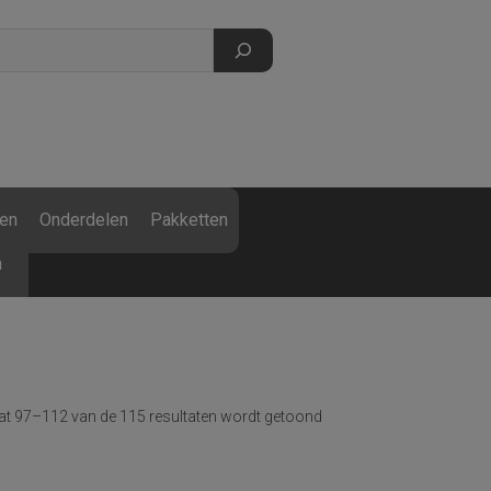
Gratis
Kinderkruiwagen
met kunststof
en
Onderdelen
Pakketten
bak (t.w.v. €136)
bij besteding van
n
€
1.500
incl. btw.
at 97–112 van de 115 resultaten wordt getoond