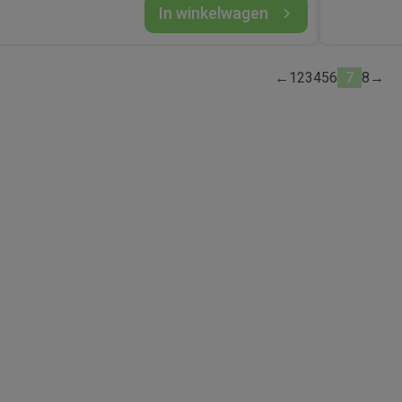
In winkelwagen
←
1
2
3
4
5
6
7
8
→