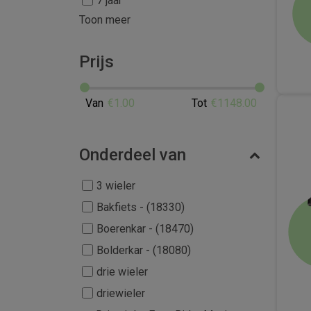
7 jaar
Toon meer
Prijs
€
1.00
€
1148.00
Onderdeel van
3 wieler
Bakfiets - (18330)
Boerenkar - (18470)
Bolderkar - (18080)
drie wieler
driewieler