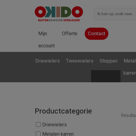
Mijn
Offerte
Contact
account
Driewielers
Tweewielers
Steppen
Metal
karre
Productcategorie
Resulta
Driewielers
Metalen karren