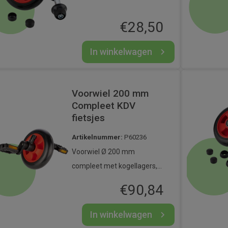
afstandhouders,
bevestigingsmaterialen en
€
28,50
moerbeschermkappen).
In winkelwagen
Voorwiel 200 mm
Compleet KDV
fietsjes
Artikelnummer:
P60236
Voorwiel Ø 200 mm
compleet met kogellagers,
cranks 45 mm, KDV (Kinder
€
90,84
Duw Voertuigen).
In winkelwagen