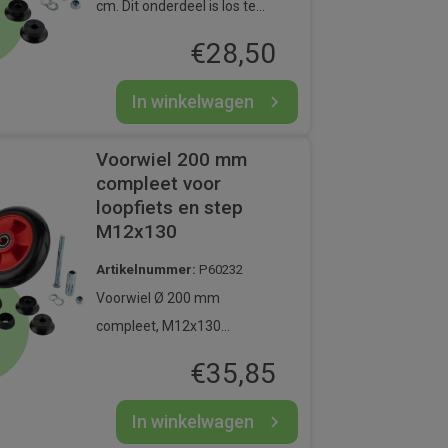
cm. Dit onderdeel is los te
bestellen voor de peuter
€
28,50
Looptandem en de Step
Midi.
In winkelwagen
Voorwiel 200 mm
compleet voor
loopfiets en step
M12x130
Artikelnummer:
P60232
Voorwiel Ø 200 mm
compleet, M12x130
(inclusief asbus,
€
35,85
afstandhouders,
bevestigingsmaterialen en
In winkelwagen
moerbeschermkappen).