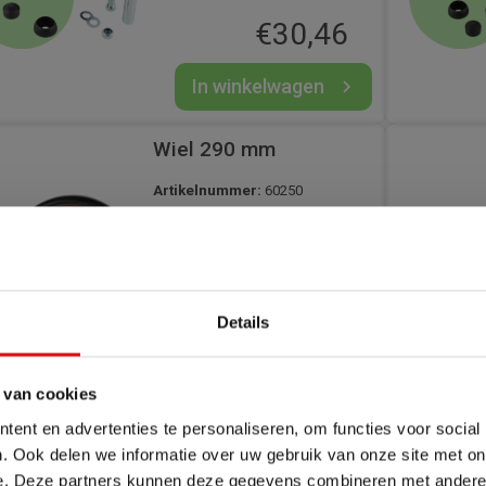
M12x90, asbus, dop. Wiel is
€
30,46
uitgevoerd met dubbel
kogellager.
In winkelwagen
Wiel 290 mm
Artikelnummer:
60250
Kunststof wiel in de kleur
rood.
Details
€
40,98
In winkelwagen
 van cookies
ent en advertenties te personaliseren, om functies voor social
Zomervakantie
Wiel 350 mm
. Ook delen we informatie over uw gebruik van onze site met on
e. Deze partners kunnen deze gegevens combineren met andere i