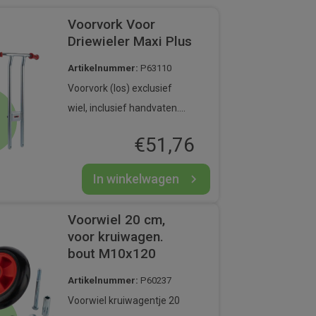
Voorvork Voor
Driewieler Maxi Plus
Artikelnummer:
P63110
Voorvork (los) exclusief
wiel, inclusief handvaten.
Geschikt voor de driewieler
€
51,76
maxi plus, artikelnummer:
10040
In winkelwagen
Voorwiel 20 cm,
voor kruiwagen.
bout M10x120
Artikelnummer:
P60237
Voorwiel kruiwagentje 20