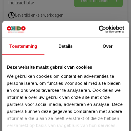
Direct bestellen
Inclusief btw
Levertijd enkele werkdagen
ds product
Volledig gemonteerd 
Toestemming
Details
Over
Specificaties
Artikelnummer
P60237
Deze website maakt gebruik van cookies
Levertijd
Enkele werkdagen
We gebruiken cookies om content en advertenties te
personaliseren, om functies voor social media te bieden
en om ons websiteverkeer te analyseren. Ook delen we
informatie over uw gebruik van onze site met onze
partners voor social media, adverteren en analyse. Deze
partners kunnen deze gegevens combineren met andere
informatie die u aan ze heeft verstrekt of die ze hebben
Zomervakantie
verzameld op basis van uw gebruik van hun services.