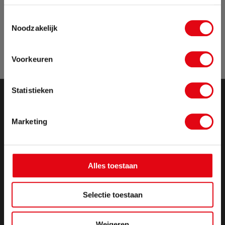
Van 24 juli tot maandag 17 augustus zijn wij met
Toestemmingsselectie
vakantie. Bestellingen die in deze periode worden
Noodzakelijk
geplaatst, pakken wij vanaf maandag 17
augustus weer op.
Voorkeuren
Sluit pop-up
Statistieken
Marketing
Alles toestaan
Selectie toestaan
Weigeren