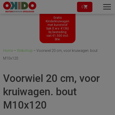
0
Gratis
Kinderkruiwagen
met kunststof
bak (t.w.v. €136)
bij besteding
van
€
1.500
incl.
btw.
Home
–
Webshop
–
Voorwiel 20 cm, voor kruiwagen. bout
M10x120
Voorwiel 20 cm, voor
kruiwagen. bout
M10x120