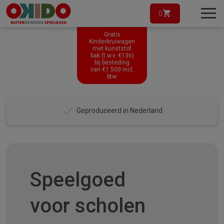
0
Gratis
Kinderkruiwagen
met kunststof
bak (t.w.v. €136)
bij besteding
van
€
1.500
incl.
btw.
Gemonteerd geleverd
Speelgoed
voor scholen