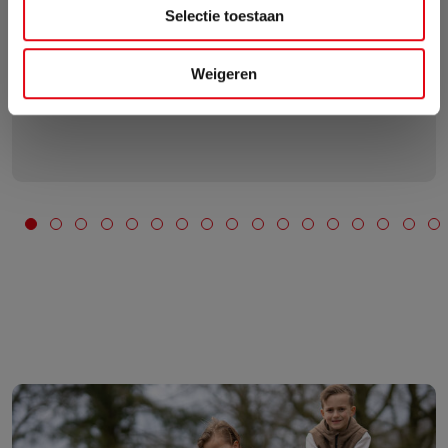
Selectie toestaan
vriendelijk zijn, en echt met je mee denken. Top bedrijf
met nog echt een ambachtelijk product.
Weigeren
Godelieve Van Der Burgt