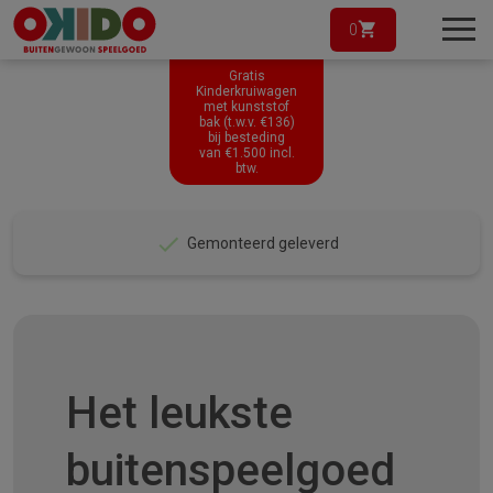
0
Gratis
Kinderkruiwagen
met kunststof
bak (t.w.v. €136)
bij besteding
van
€
1.500
incl.
btw.
In 5 tot 10 werkdagen geleverd
Het leukste
buitenspeelgoed