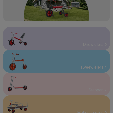
Driewielers
Tweewielers
Steppen
Metalen karren