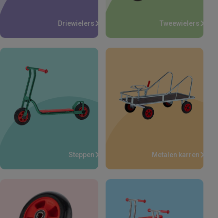
Driewielers
Tweewielers
Steppen
Metalen karren