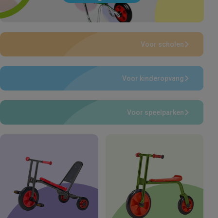
Voor scholen
Voor kinderopvang
Voor speelparken