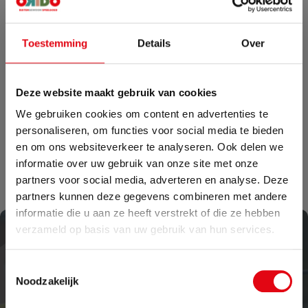
karren, fietsjes en losse onderdelen worden met uiterste zorg en
precisie gemaakt en zijn nagenoeg onverwoestbaar, zelfs voor
Toestemming
Details
Over
kleine bengeltjes. Dit maakt ons speelgoed populair voor het
schoolplein en de kinderopvang bij alle kinderen die graag buiten
Deze website maakt gebruik van cookies
spelen.
We gebruiken cookies om content en advertenties te
personaliseren, om functies voor social media te bieden
Bekijk onze tweewielers
en om ons websiteverkeer te analyseren. Ook delen we
informatie over uw gebruik van onze site met onze
partners voor social media, adverteren en analyse. Deze
partners kunnen deze gegevens combineren met andere
informatie die u aan ze heeft verstrekt of die ze hebben
Zomervakantie
verzameld op basis van uw gebruik van hun services.
Van 24 juli tot maandag 17 augustus zijn wij met
Ook jouw speelgoed online
Toestemmingsselectie
vakantie. Bestellingen die in deze periode worden
Noodzakelijk
kopen? Bestel direct in
geplaatst, pakken wij vanaf maandag 17