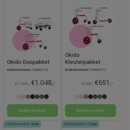
Okido
Okido Duopakket
Kleuterpakket
Artikelnummer:
Pakket 03
Artikelnummer:
Pakket 02
€
1.048,-
€
651,-
€
1.164,-
€
723,-
Bekijk product
Bekijk product
Leeftijdsklasse
2 - 4 jaar
Leeftijdsklasse
1 - 3 jaar