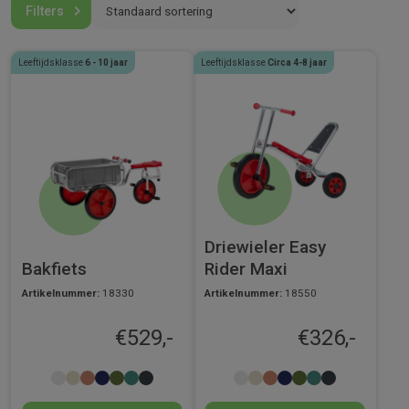
Filters
gegalvaniseerd staal gemaakt en ze zijn voorzien van een
comfortabel zitje. En worden compleet gemonteerd geleverd.
Leeftijdsklasse
6 - 10 jaar
Leeftijdsklasse
Circa 4-8 jaar
Urenlang speelplezier gegarandeerd!
Driewieler Easy
Bakfiets
Rider Maxi
Artikelnummer:
18330
Artikelnummer:
18550
€
529,-
€
326,-