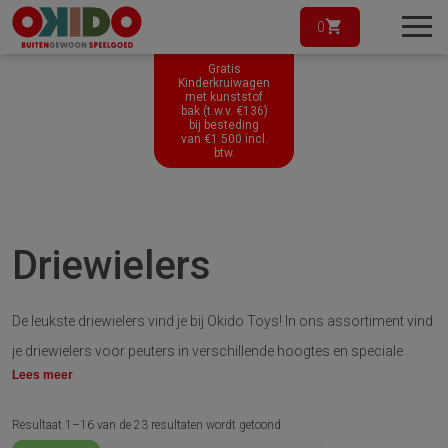
0
Gratis
Kinderkruiwagen
met kunststof
bak (t.w.v. €136)
bij besteding
van
€
1.500
incl.
btw.
Driewielers
De leukste driewielers vind je bij Okido Toys! In ons assortiment vind
je driewielers voor peuters in verschillende hoogtes en speciale
Lees meer
driewielers met een choppermodel. Het is ook mogelijk om
looptandems, driewielers met zijspan, complete loopstrijdwagens
Resultaat 1–16 van de 23 resultaten wordt getoond
en zelfs een Taxi Maxi bestellen. Al onze driewielers worden van