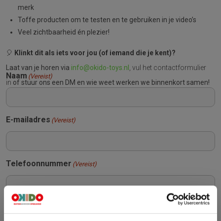
merk
Toffe producten om te testen en te gebruiken in je video’s
Veel zichtbaarheid én plezier!
🎈
Klinkt dit als iets voor jou (of iemand die je kent)?
Laat van je horen via
info@okido-toys.nl
, vul het contactformulier
Naam
(Vereist)
in
of stuur ons een DM en wie weet werken we binnenkort samen!
E-mailadres
(Vereist)
Telefoonnummer
(Vereist)
Link naar social media #1
(Vereist)