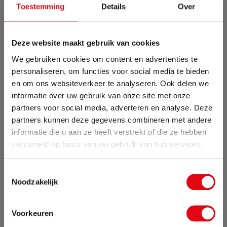
Toestemming
Details
Over
Link naar social media #2
Deze website maakt gebruik van cookies
We gebruiken cookies om content en advertenties te
personaliseren, om functies voor social media te bieden
Link naar social media #3
en om ons websiteverkeer te analyseren. Ook delen we
informatie over uw gebruik van onze site met onze
partners voor social media, adverteren en analyse. Deze
partners kunnen deze gegevens combineren met andere
Jouw bericht
informatie die u aan ze heeft verstrekt of die ze hebben
Zomervakantie
verzameld op basis van uw gebruik van hun services.
Van 24 juli tot maandag 17 augustus zijn wij met
Toestemmingsselectie
vakantie. Bestellingen die in deze periode worden
Noodzakelijk
geplaatst, pakken wij vanaf maandag 17
augustus weer op.
Voorkeuren