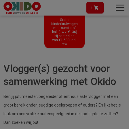
0
Gratis
Kinderkruiwagen
met kunststof
bak (t.w.v. €136)
bij besteding
van
€
1.500
incl.
btw.
Vlogger(s) gezocht voor
samenwerking met Okido
Ben jij juf, meester, begeleider of enthousiaste vlogger met een
groot bereik onder jeugdige doelgroepen of ouders? En lijkt het je
leuk om ons vrolijke buitenspeelgoed in de spotlights te zetten?
Dan zoeken wij jou!