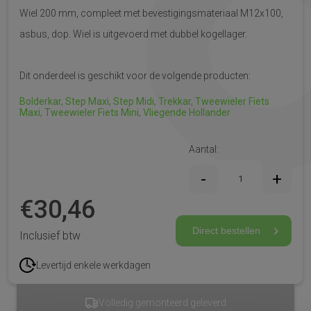
Wiel 200 mm, compleet met bevestigingsmateriaal M12x100,
asbus, dop. Wiel is uitgevoerd met dubbel kogellager.
Dit onderdeel is geschikt voor de volgende producten:
Bolderkar,
Step Maxi,
Step Midi,
Trekkar,
Tweewieler Fiets
Maxi,
Tweewieler Fiets Mini,
Vliegende Hollander
Aantal:
€
30,46
Direct bestellen
Inclusief btw
Levertijd enkele werkdagen
 geleverd
CE-gekeurd & veilig