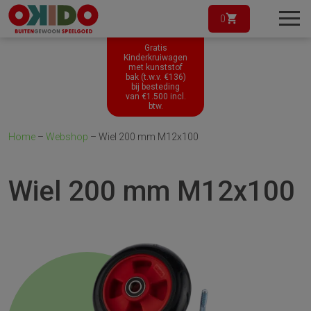
0
Gratis
Kinderkruiwagen
met kunststof
bak (t.w.v. €136)
bij besteding
van
€
1.500
incl.
btw.
Home
–
Webshop
–
Wiel 200 mm M12x100
Wiel 200 mm M12x100