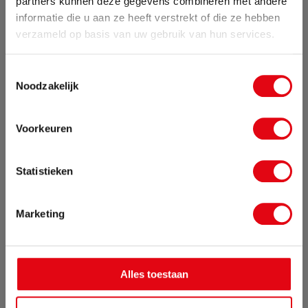
partners kunnen deze gegevens combineren met andere
informatie die u aan ze heeft verstrekt of die ze hebben
Zomervakantie
verzameld op basis van uw gebruik van hun services.
Van 24 juli tot maandag 17 augustus zijn wij met
Toestemmingsselectie
vakantie. Bestellingen die in deze periode worden
Noodzakelijk
geplaatst, pakken wij vanaf maandag 17
augustus weer op.
Voorkeuren
Sluit pop-up
Statistieken
Marketing
Alles toestaan