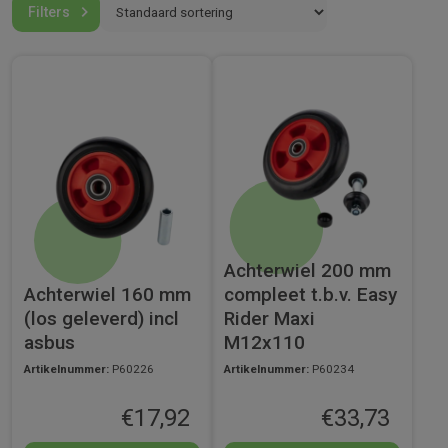
Filters
worden. Je kunt daarom losse onderdelen bestellen van onze Okido
Toys producten. Wel zo duurzaam! Voorraadonderdelen worden al
binnen twee werkdagen geleverd!
Achterwiel 200 mm
Achterwiel 160 mm
compleet t.b.v. Easy
(los geleverd) incl
Rider Maxi
asbus
M12x110
Artikelnummer:
P60226
Artikelnummer:
P60234
€
17,92
€
33,73