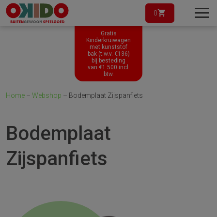
0
Gratis
Kinderkruiwagen
met kunststof
bak (t.w.v. €136)
bij besteding
van
€
1.500
incl.
btw.
Home
–
Webshop
–
Bodemplaat Zijspanfiets
Bodemplaat
Zijspanfiets