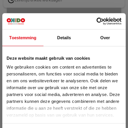
Volledig gemonteerd geleverd
Specificaties
Toestemming
Details
Over
Artikelnummer
60960
Levertijd
Enkele werkdagen
Deze website maakt gebruik van cookies
We gebruiken cookies om content en advertenties te
personaliseren, om functies voor social media te bieden
en om ons websiteverkeer te analyseren. Ook delen we
informatie over uw gebruik van onze site met onze
partners voor social media, adverteren en analyse. Deze
partners kunnen deze gegevens combineren met andere
informatie die u aan ze heeft verstrekt of die ze hebben
Zomervakantie
verzameld op basis van uw gebruik van hun services.
Van 24 juli tot maandag 17 augustus zijn wij met