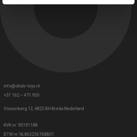
info@okido-toys.nl
+31 162 – 471 950
Vossenberg 12, 4825 BH Breda Nederland
KVK nr: 90191188
BTW nr: NL865236768B01