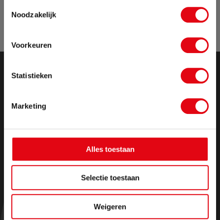
Toestemmingsselectie
vakantie. Bestellingen die in deze periode worden
Noodzakelijk
geplaatst, pakken wij vanaf maandag 17
augustus weer op.
Voorkeuren
Sluit pop-up
Statistieken
Marketing
Alles toestaan
Selectie toestaan
Weigeren