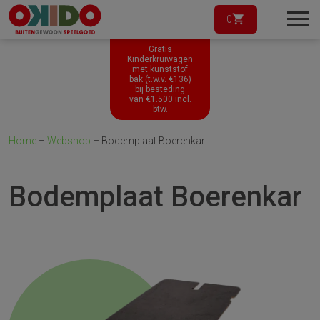
0
Gratis
Kinderkruiwagen
met kunststof
bak (t.w.v. €136)
bij besteding
van
€
1.500
incl.
btw.
Home
–
Webshop
–
Bodemplaat Boerenkar
Bodemplaat Boerenkar