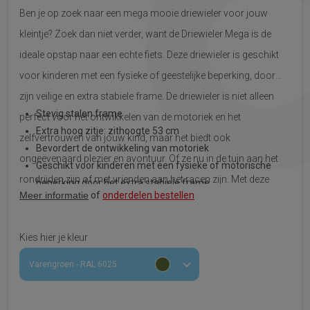
Ben je op zoek naar een mega mooie driewieler voor jouw
kleintje? Zoek dan niet verder, want de Driewieler Mega is de
ideale opstap naar een echte fiets. Deze driewieler is geschikt
voor kinderen met een fysieke of geestelijke beperking, door
zijn veilige en extra stabiele frame. De driewieler is niet alleen
Stevig stalen frame
perfect voor het ontwikkelen van de motoriek en het
Extra hoog zitje: zithoogte 53 cm
zelfvertrouwen van jouw kind, maar het biedt ook
Bevordert de ontwikkeling van motoriek
ongeëvenaard plezier en avontuur. Of ze nu in de tuin aan het
Geschikt voor kinderen met een fysieke of motorische
rondrijden zijn of met vrienden aan het racen zijn. Met deze
beperking door het extra stabiele frame
Meer informatie
of
onderdelen bestellen
driewieler is elke rit een belofte voor nieuw avontuur.
Kies hier je kleur
Varengroen - RAL 6025