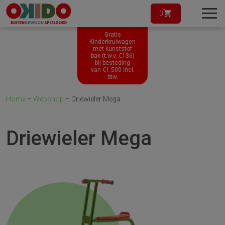
0
Gratis
Kinderkruiwagen
met kunststof
bak (t.w.v. €136)
bij besteding
van
€
1.500
incl.
btw.
Home
–
Webshop
–
Driewieler Mega
Driewieler Mega