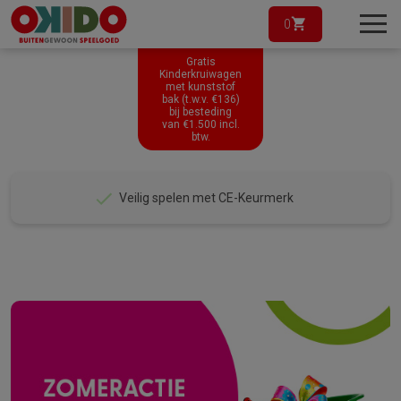
0
Gratis
Kinderkruiwagen
met kunststof
bak (t.w.v. €136)
bij besteding
van
€
1.500
incl.
btw.
5 jaar garantie