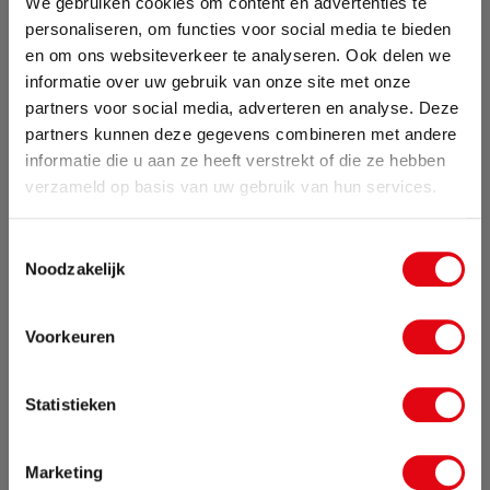
We gebruiken cookies om content en advertenties te
personaliseren, om functies voor social media te bieden
nieuwsbrief
.
en om ons websiteverkeer te analyseren. Ook delen we
informatie over uw gebruik van onze site met onze
partners voor social media, adverteren en analyse. Deze
partners kunnen deze gegevens combineren met andere
informatie die u aan ze heeft verstrekt of die ze hebben
Onze producten
Zomervakantie
verzameld op basis van uw gebruik van hun services.
Van 24 juli tot maandag 17 augustus zijn wij met
Toestemmingsselectie
vakantie. Bestellingen die in deze periode worden
Noodzakelijk
geplaatst, pakken wij vanaf maandag 17
augustus weer op.
Voorkeuren
Sluit pop-up
Statistieken
Driewielers
Twe
Marketing