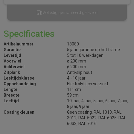
Volledig gemonteerd geleverd
Specificaties
Artikelnummer
18080
Garantie
5 jaar garantie op het frame
Levertijd
5 tot 10 werkdagen
Voorwiel
ø 200 mm
Achterwiel
ø 200 mm
Zitplank
Anti-slip hout
Leeftijdsklasse
4 - 10 jaar
Oppbehandeling
Elektrolytisch verzinkt
Lengte
111 cm
Breedte
59 cm
Leeftijd
10 jaar, 4 jaar, 5 jaar, 6 jaar, 7 jaar,
8 jaar, 9 jaar
Coatingkleuren
Geen coating, RAL 1013, RAL
3012, RAL 5022, RAL 6025, RAL
6033, RAL 7016