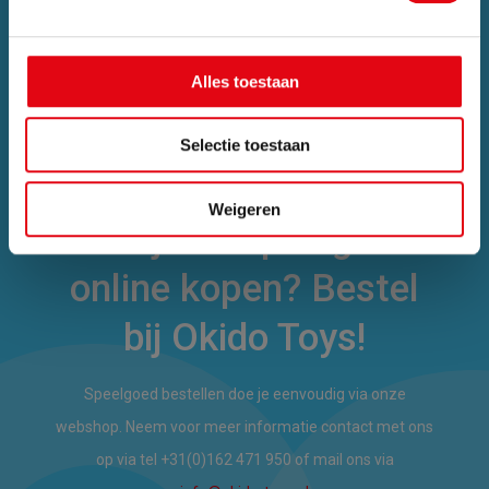
Alles toestaan
Selectie toestaan
Weigeren
Ook jouw speelgoed
online kopen? Bestel
bij Okido Toys!
Speelgoed bestellen doe je eenvoudig via onze
webshop. Neem voor meer informatie contact met ons
op via tel +31(0)162 471 950 of mail ons via