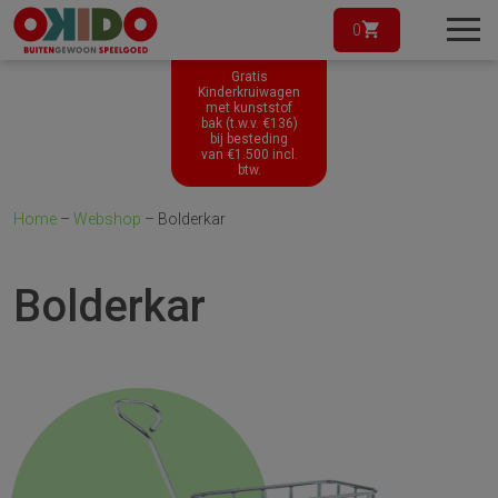
0
Gratis
Kinderkruiwagen
met kunststof
bak (t.w.v. €136)
bij besteding
van
€
1.500
incl.
btw.
Home
–
Webshop
–
Bolderkar
Bolderkar