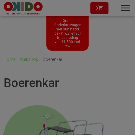
0
Gratis
Kinderkruiwagen
met kunststof
bak (t.w.v. €136)
bij besteding
van
€
1.500
incl.
btw.
Home
–
Webshop
–
Boerenkar
Boerenkar