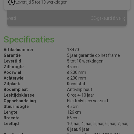
Levertijd 5 tot 10 werkdagen
CE-gekeurd & veilig
Specificaties
Artikelnummer
18470
Garantie
5 jaar garantie op het frame
Levertijd
5 tot 10 werkdagen
Zithoogte
45 cm
Voorwiel
ø 200 mm
Achterwiel
ø 200 mm
Zitplank
Kunststof
Bodemplaat
Anti-slip hout
Leeftijdsklasse
Circa 4-10 jaar
Oppbehandeling
Elektrolytisch verzinkt
Stuurhoogte
45 cm
Lengte
126 cm
Breedte
56 cm
Leeftijd
10 jaar, 4 jaar, 5 jaar, 6 jaar, 7 jaar,
8 jaar, 9 jaar