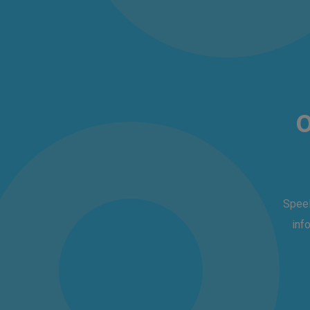
o
Speel
inf