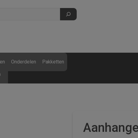
Gratis
Kinderkruiwagen
met kunststof
en
Onderdelen
Pakketten
bak (t.w.v. €136)
bij besteding van
n
€
1.500
incl. btw.
Aanhange