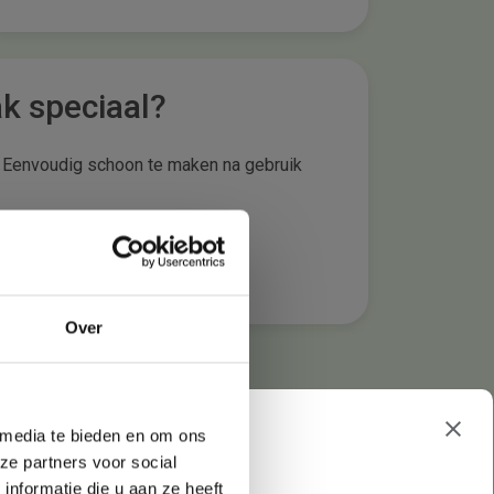
k speciaal?
Eenvoudig schoon te maken na gebruik
Compleet gemonteerd geleverd
Over
 media te bieden en om ons
ze partners voor social
nformatie die u aan ze heeft