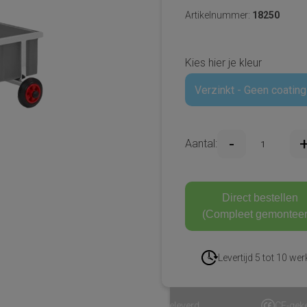
Artikelnummer:
18250
Kies hier je kleur
Verzinkt - Geen coating
Aantal:
Direct bestellen
(Compleet gemonteer
Levertijd 5 tot 10 we
Volledig gemonteerd geleverd
CE-gekeurd & veilig