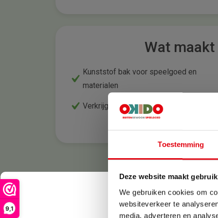
Wat maakt 
Kunststof bak voor speelgoed en
materialen
Verkrijgbaar in meerdere coatingkleuren
Toestemming
Deze website maakt gebruik
We gebruiken cookies om cont
websiteverkeer te analyseren
9,1
media, adverteren en analys