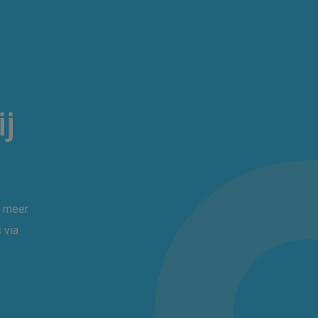
ij
r meer
 via