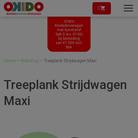
0
Gratis
Kinderkruiwagen
met kunststof
bak (t.w.v. €136)
bij besteding
van
€
1.500
incl.
btw.
Home
–
Webshop
–
Treeplank Strijdwagen Maxi
Treeplank Strijdwagen
Maxi