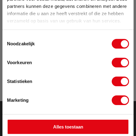
partners kunnen deze gegevens combineren met andere
informatie die u aan ze heeft verstrekt of die ze hebben
Zomervakantie
verzameld op basis van uw gebruik van hun services.
Van 24 juli tot maandag 17 augustus zijn wij met
Toestemmingsselectie
vakantie. Bestellingen die in deze periode worden
Noodzakelijk
geplaatst, pakken wij vanaf maandag 17
augustus weer op.
Voorkeuren
Sluit pop-up
Statistieken
Marketing
Alles toestaan