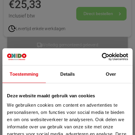
€
25,33
Direct bestellen
Inclusief btw
Levertijd enkele werkdagen
leverd
CE-gekeurd & veilig
Specificaties
Toestemming
Details
Over
Artikelnummer
60860
Levertijd
Enkele werkdagen
Deze website maakt gebruik van cookies
Beschrijving
We gebruiken cookies om content en advertenties te
personaliseren, om functies voor social media te bieden
en om ons websiteverkeer te analyseren. Ook delen we
Houten anti-slip zitplank.
informatie over uw gebruik van onze site met onze
partners voor social media, adverteren en analyse. Deze