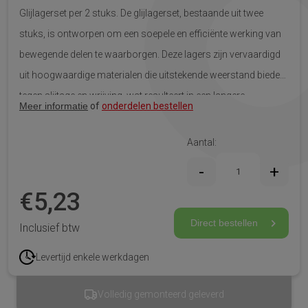
Glijlagerset per 2 stuks. De glijlagerset, bestaande uit twee
stuks, is ontworpen om een soepele en efficiënte werking van
bewegende delen te waarborgen. Deze lagers zijn vervaardigd
uit hoogwaardige materialen die uitstekende weerstand bieden
tegen slijtage en wrijving, wat resulteert in een langere
Meer informatie
of
onderdelen bestellen
levensduur van zowel de lagers als het speelgoed zelf.
Aantal:
€
5,23
Direct bestellen
Inclusief btw
Levertijd enkele werkdagen
Volledig gemonteerd geleverd