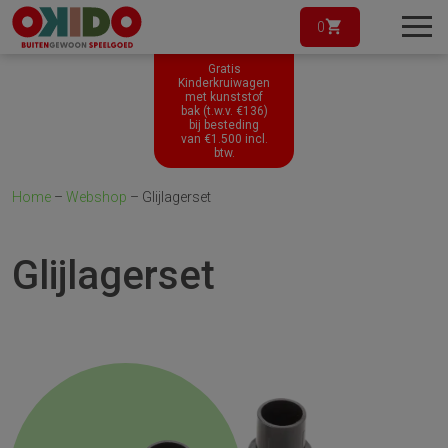
0
Gratis
Kinderkruiwagen
met kunststof
bak (t.w.v. €136)
bij besteding
van
€
1.500
incl.
btw.
Home
–
Webshop
–
Glijlagerset
Glijlagerset