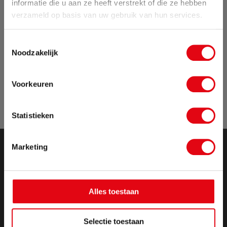
informatie die u aan ze heeft verstrekt of die ze hebben
Zomervakantie
verzameld op basis van uw gebruik van hun services.
Van 24 juli tot maandag 17 augustus zijn wij met
Toestemmingsselectie
vakantie. Bestellingen die in deze periode worden
Noodzakelijk
geplaatst, pakken wij vanaf maandag 17
augustus weer op.
Voorkeuren
Sluit pop-up
Statistieken
Marketing
Alles toestaan
Selectie toestaan