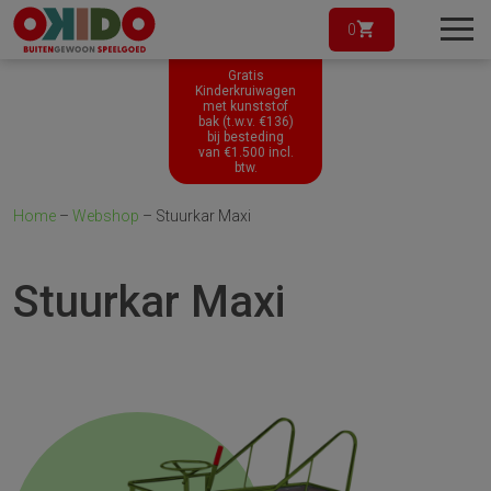
0
Gratis
Kinderkruiwagen
met kunststof
bak (t.w.v. €136)
bij besteding
van
€
1.500
incl.
btw.
Home
–
Webshop
–
Stuurkar Maxi
Stuurkar Maxi