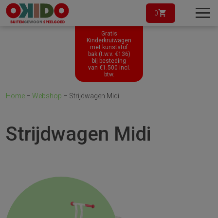
0
Gratis
Kinderkruiwagen
met kunststof
bak (t.w.v. €136)
bij besteding
van
€
1.500
incl.
btw.
Home
–
Webshop
–
Strijdwagen Midi
Strijdwagen Midi