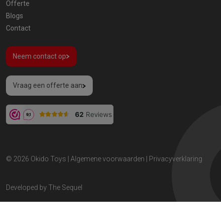
Offerte
Blogs
Contact
Neem contact op
Vraag een offerte aan
© 2026
Okido Toys
|
Algemene voorwaarden
|
Privacyverklaring
Developed by
The Sequel