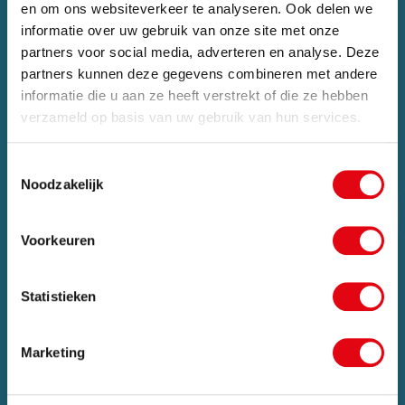
en om ons websiteverkeer te analyseren. Ook delen we
informatie over uw gebruik van onze site met onze
partners voor social media, adverteren en analyse. Deze
partners kunnen deze gegevens combineren met andere
informatie die u aan ze heeft verstrekt of die ze hebben
Zomervakantie
verzameld op basis van uw gebruik van hun services.
Van 24 juli tot maandag 17 augustus zijn wij met
Toestemmingsselectie
vakantie. Bestellingen die in deze periode worden
Noodzakelijk
geplaatst, pakken wij vanaf maandag 17
augustus weer op.
Voorkeuren
Sluit pop-up
Statistieken
Marketing