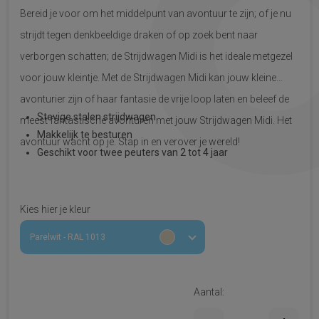
Bereid je voor om het middelpunt van avontuur te zijn; of je nu
strijdt tegen denkbeeldige draken of op zoek bent naar
verborgen schatten; de Strijdwagen Midi is het ideale metgezel
voor jouw kleintje. Met de Strijdwagen Midi kan jouw kleine
avonturier zijn of haar fantasie de vrije loop laten en beleef de
Stevige stalen strijdwagen
meest fantastische avonturen met jouw Strijdwagen Midi. Het
Makkelijk te besturen
avontuur wacht op je. Stap in en verover je wereld!
Geschikt voor twee peuters van 2 tot 4 jaar
Kies hier je kleur
Parelwit - RAL 1013
Aantal: